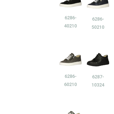
6286-
6286-
40210
50210
0,00
Ft
0,00
Ft
6286-
6287-
60210
10324
0,00
Ft
0,00
Ft