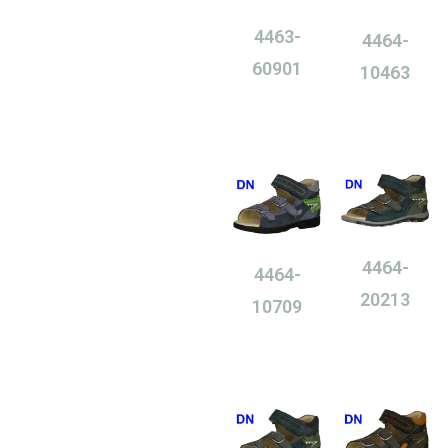
4463-
4464-
60901
10463
0,00
Ft
0,00
Ft
4464-
4464-
20213
10709
0,00
Ft
0,00
Ft