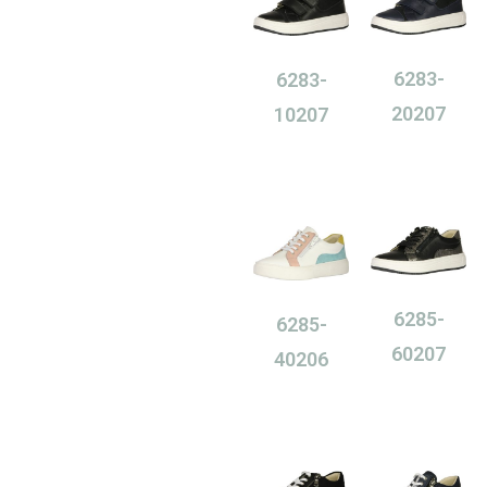
6283-
6283-
20207
10207
0,00
Ft
0,00
Ft
6285-
6285-
60207
40206
0,00
Ft
0,00
Ft