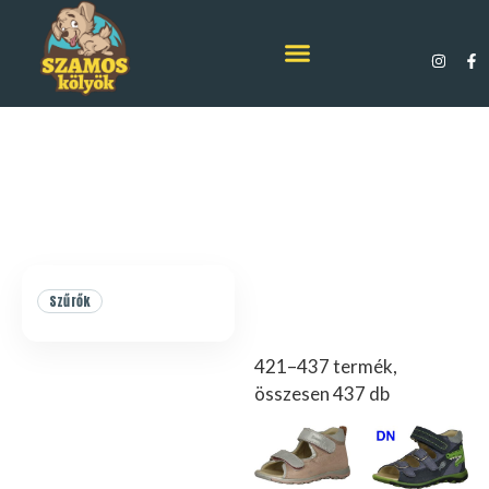
Szűrők
421–437 termék,
összesen 437 db