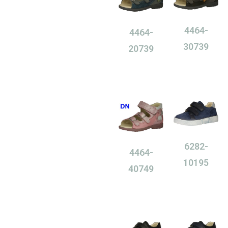
4464-
4464-
30739
20739
0,00
Ft
0,00
Ft
6282-
4464-
10195
40749
0,00
Ft
0,00
Ft