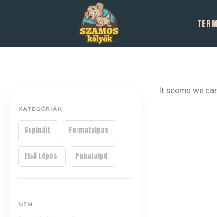
TER
It seems we can’
KATEGÓRIÁK
Supinált
Formatalpas
Első Lépés
Puhatalpú
NEM