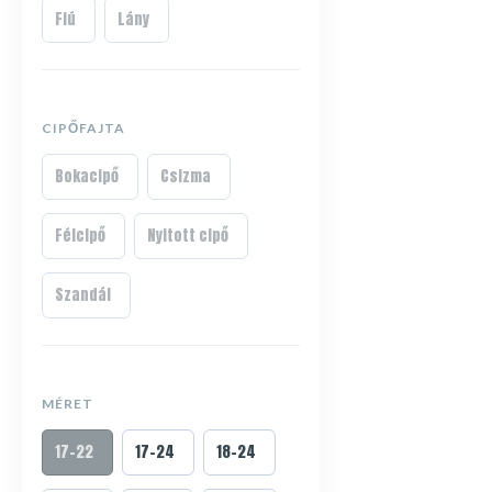
Fiú
Lány
CIPŐFAJTA
Bokacipő
Csizma
Félcipő
Nyitott cipő
Szandál
MÉRET
17-22
17-24
18-24