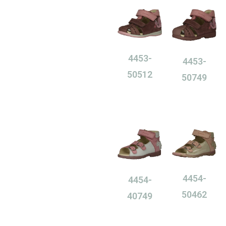
4453-
4453-
50512
50749
0,00
Ft
0,00
Ft
4454-
4454-
50462
40749
0,00
Ft
0,00
Ft