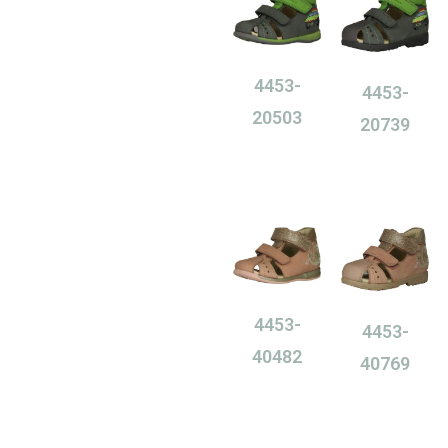
4453-
4453-
20503
20739
0,00
Ft
0,00
Ft
4453-
4453-
40482
40769
0,00
Ft
0,00
Ft