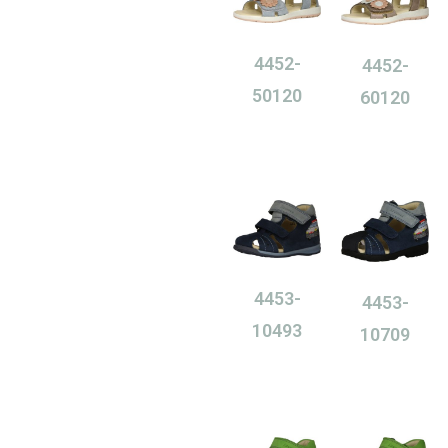
4452-
4452-
50120
60120
0,00
Ft
0,00
Ft
4453-
4453-
10493
10709
0,00
Ft
0,00
Ft