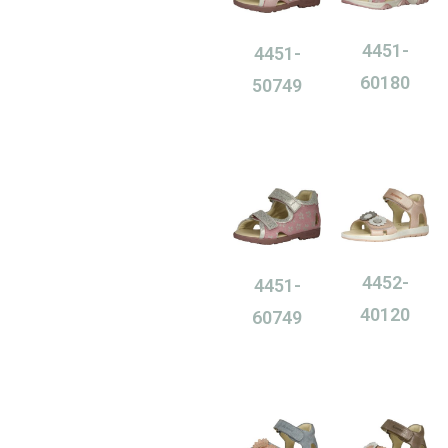
4451-
4451-
60180
50749
0,00
Ft
0,00
Ft
4452-
4451-
40120
60749
0,00
Ft
0,00
Ft