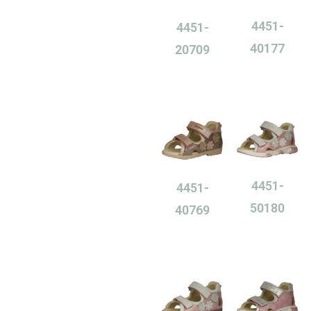
4451-
4451-
40177
20709
0,00
Ft
0,00
Ft
4451-
4451-
50180
40769
0,00
Ft
0,00
Ft