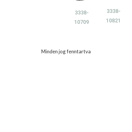
3338-
3338-
10821
10709
0,00
Ft
0,00
Ft
Minden jog fenntartva