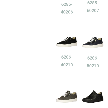
6285-
6285-
60207
40206
0,00
Ft
0,00
Ft
6286-
6286-
40210
50210
0,00
Ft
0,00
Ft