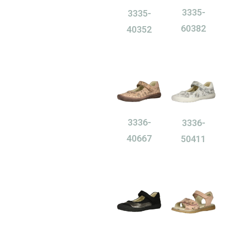
3335-
3335-
60382
40352
0,00
Ft
0,00
Ft
3336-
3336-
40667
50411
0,00
Ft
0,00
Ft