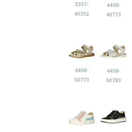
3337-
4458-
40352
40773
0,00
Ft
0,00
Ft
4458-
4458-
50773
60783
0,00
Ft
0,00
Ft