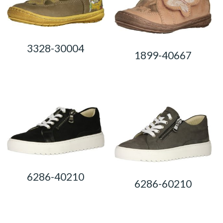
3328-30004
1899-40667
0,00
Ft
0,00
Ft
6286-40210
6286-60210
0,00
Ft
0,00
Ft