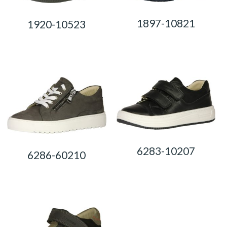
1897-10821
1920-10523
0,00
Ft
0,00
Ft
6283-10207
6286-60210
0,00
Ft
0,00
Ft