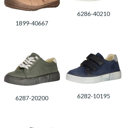
6286-40210
1899-40667
0,00
Ft
0,00
Ft
6282-10195
6287-20200
0,00
Ft
0,00
Ft