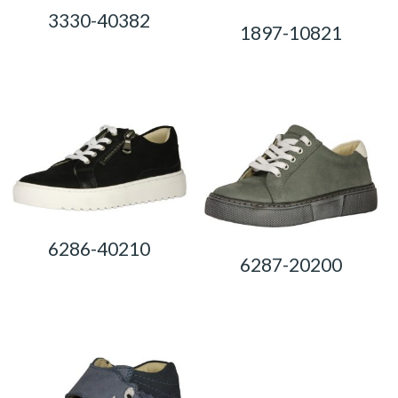
3330-40382
1897-10821
0,00
Ft
0,00
Ft
6286-40210
6287-20200
0,00
Ft
0,00
Ft