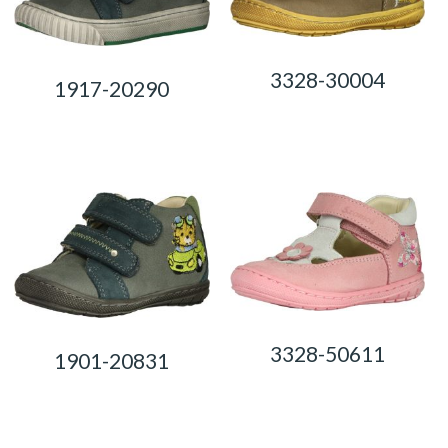
3328-30004
1917-20290
0,00
Ft
0,00
Ft
3328-50611
1901-20831
0,00
Ft
0,00
Ft