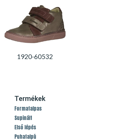
1920-60532
0,00
Ft
Termékek
Formatalpas
Supinált
Első lépés
Puhatalpú