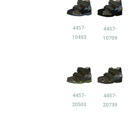
4457-
4457-
10493
10709
0,00
Ft
0,00
Ft
4457-
4457-
20503
20739
0,00
Ft
0,00
Ft