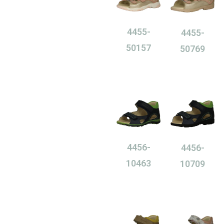
4455-
4455-
50157
50769
0,00
Ft
0,00
Ft
4456-
4456-
10463
10709
0,00
Ft
0,00
Ft