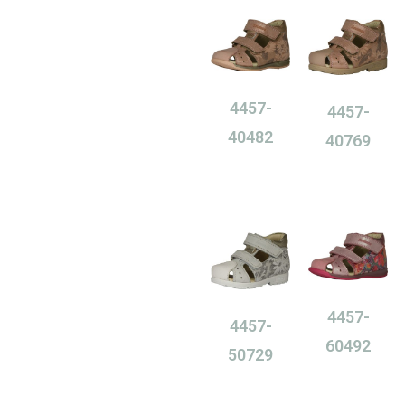
4457-
4457-
40482
40769
0,00
Ft
0,00
Ft
4457-
4457-
60492
50729
0,00
Ft
0,00
Ft