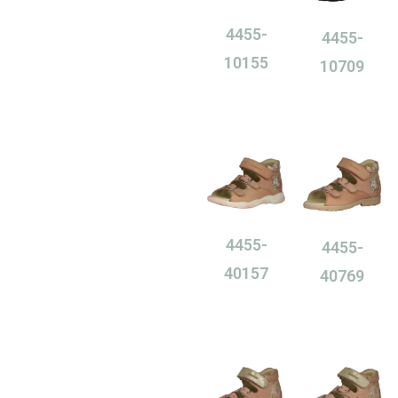
4455-
4455-
10155
10709
0,00
Ft
0,00
Ft
4455-
4455-
40157
40769
0,00
Ft
0,00
Ft