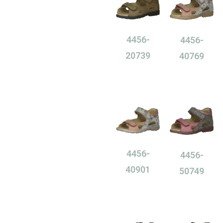
4456-
4456-
20739
40769
0,00
Ft
0,00
Ft
4456-
4456-
40901
50749
0,00
Ft
0,00
Ft