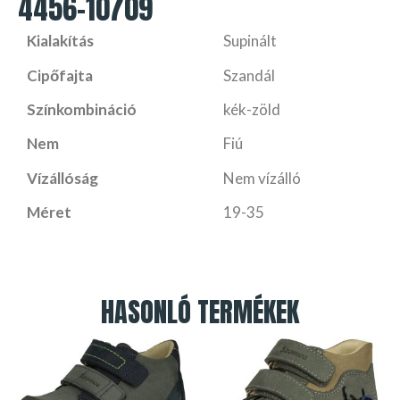
4456-10709
Kialakítás
Supinált
Cipőfajta
Szandál
Színkombináció
kék-zöld
Nem
Fiú
Vízállóság
Nem vízálló
Méret
19-35
HASONLÓ TERMÉKEK