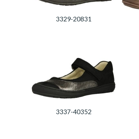
3329-20831
0,00
Ft
3337-40352
0,00
Ft