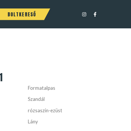
BOLTKERESŐ
1
Formatalpas
Szandál
rózsaszín-ezüst
Lány