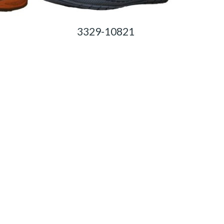
3329-10821
0,00
Ft