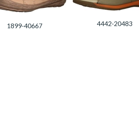
4442-20483
1899-40667
0,00
Ft
0,00
Ft