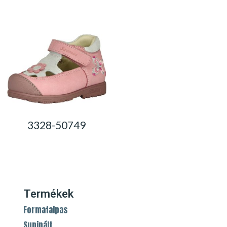
0,00
Ft
0,00
Ft
3328-50749
0,00
Ft
Termékek
Formatalpas
Supinált