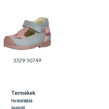
0,00
Ft
0,00
Ft
3329-50749
0,00
Ft
Termékek
Formatalpas
Supinált