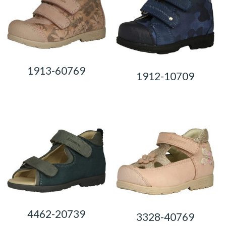
1913-60769
1912-10709
0,00
Ft
0,00
Ft
4462-20739
3328-40769