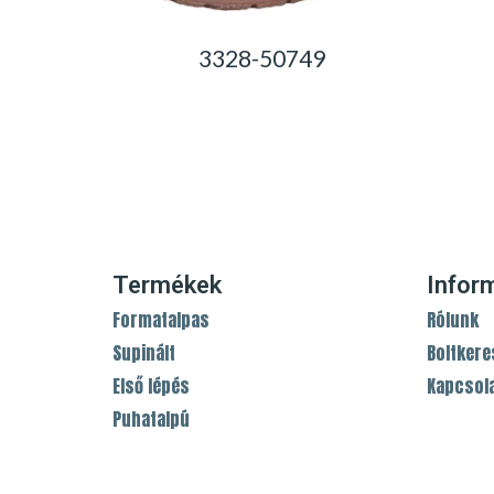
3328-50749
0,00
Ft
Termékek
Infor
Formatalpas
Rólunk
Supinált
Boltkere
Első lépés
Kapcsol
Puhatalpú