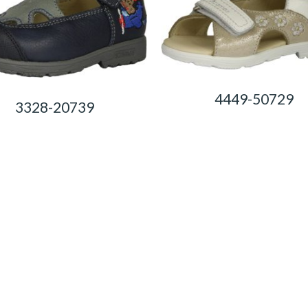
4449-50729
3328-20739
0,00
Ft
0,00
Ft