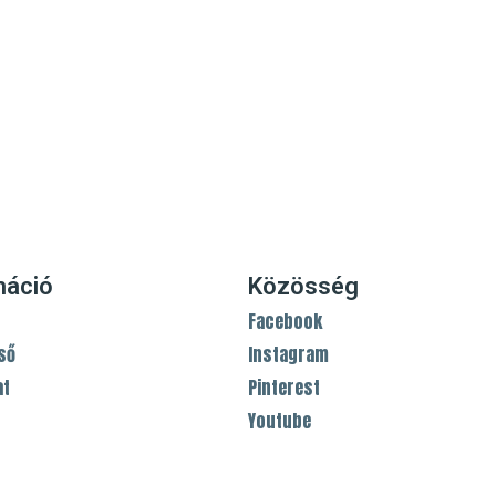
máció
Közösség
Facebook
ső
Instagram
at
Pinterest
Youtube