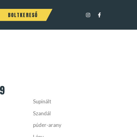
BOLTKERESŐ
9
Supinált
Szandál
púder-arany
Lány