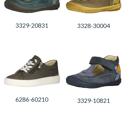
3329-20831
3328-30004
0,00
Ft
0,00
Ft
6286-60210
3329-10821
0,00
Ft
0,00
Ft