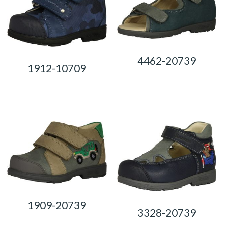
4462-20739
1912-10709
0,00
Ft
0,00
Ft
1909-20739
3328-20739
0,00
Ft