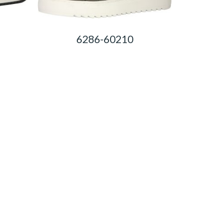
6286-60210
0,00
Ft