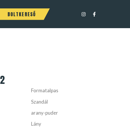
BOLTKERESŐ
2
Formatalpas
Szandál
arany-puder
Lány