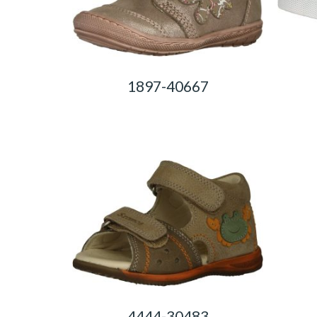
1897-40667
0,00
Ft
4444-30483