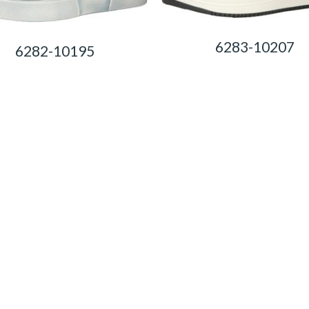
6283-10207
6282-10195
0,00
Ft
0,00
Ft