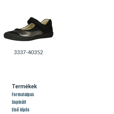
0,00
Ft
0,00
Ft
3337-40352
0,00
Ft
Termékek
Formatalpas
Supinált
Első lépés