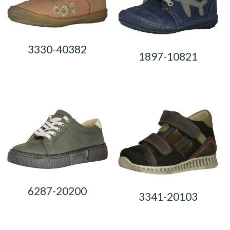
3330-40382
1897-10821
0,00
Ft
0,00
Ft
6287-20200
3341-20103
0,00
Ft
0,00
Ft