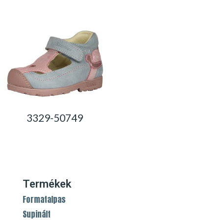
0,00
Ft
3329-50749
0,00
Ft
Termékek
Formatalpas
Supinált