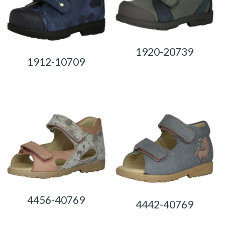
1920-20739
1912-10709
0,00
Ft
0,00
Ft
4456-40769
4442-40769
0,00
Ft