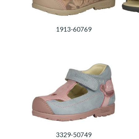
1913-60769
0,00
Ft
3329-50749