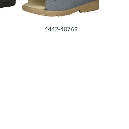
4442-40769
0,00
Ft