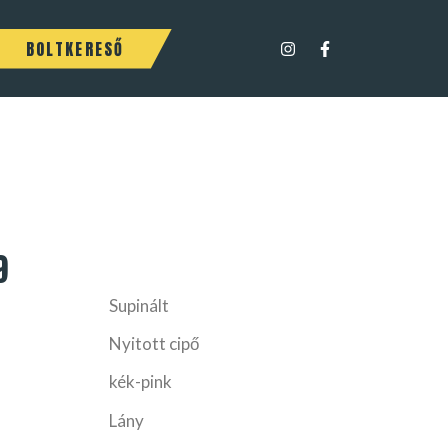
BOLTKERESŐ
9
Supinált
Nyitott cipő
kék-pink
Lány