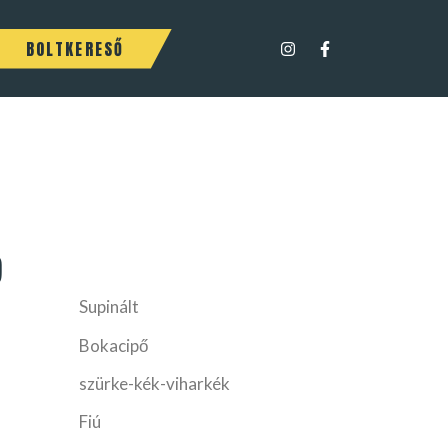
BOLTKERESŐ
9
Supinált
Bokacipő
szürke-kék-viharkék
Fiú