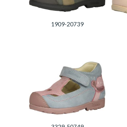
1909-20739
0,00
Ft
3329-50749