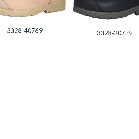
3328-40769
3328-20739
0,00
Ft
0,00
Ft