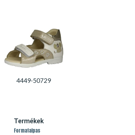
0,00
Ft
0,00
Ft
4449-50729
0,00
Ft
Termékek
Formatalpas