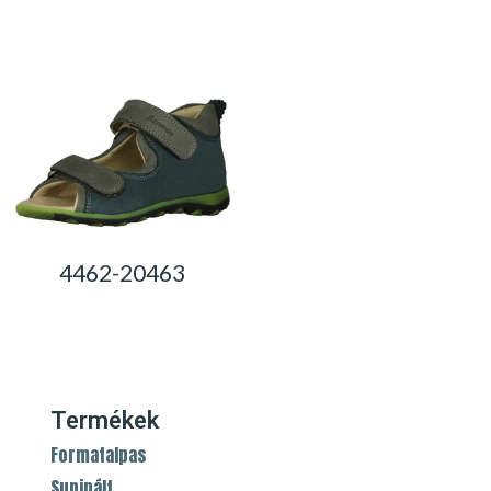
0,00
Ft
4462-20463
0,00
Ft
Termékek
Formatalpas
Supinált