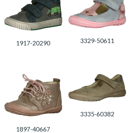
3329-50611
1917-20290
0,00
Ft
0,00
Ft
3335-60382
0,00
Ft
1897-40667