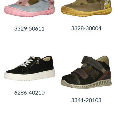
3328-30004
3329-50611
0,00
Ft
0,00
Ft
6286-40210
3341-20103
0,00
Ft
0,00
Ft