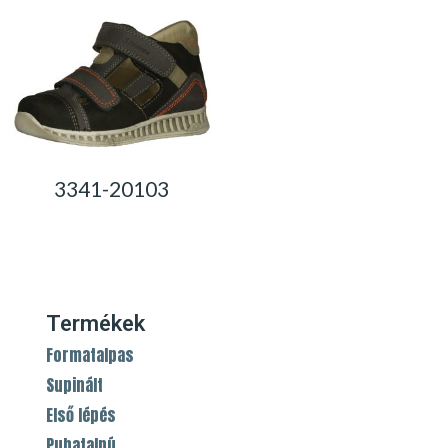
3341-20103
0,00
Ft
Termékek
Formatalpas
Supinált
Első lépés
Puhatalpú