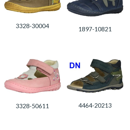
3328-30004
1897-10821
0,00
Ft
0,00
Ft
4464-20213
3328-50611
0,00
Ft
0,00
Ft