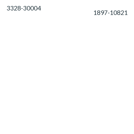
3328-30004
1897-10821
0,00
Ft
0,00
Ft