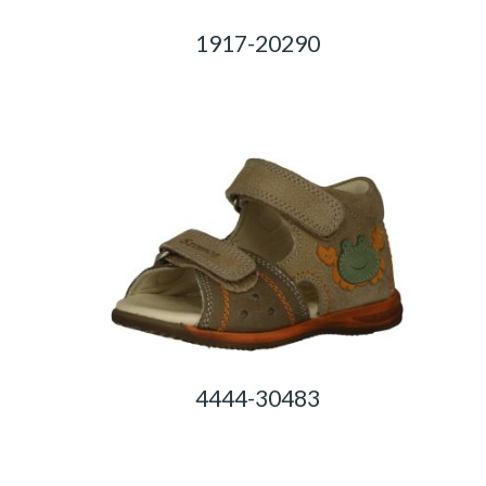
1917-20290
0,00
Ft
4444-30483
0,00
Ft