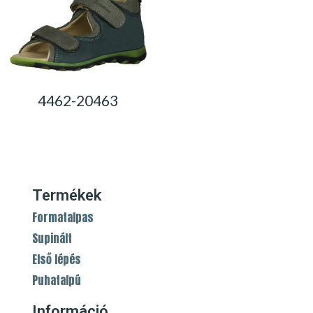
4462-20463
0,00
Ft
Termékek
Formatalpas
Supinált
Első lépés
Puhatalpú
Információ