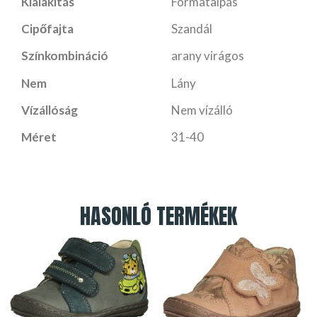
Kialakítás
Formatalpas
Cipőfajta
Szandál
Színkombináció
arany virágos
Nem
Lány
Vízállóság
Nem vízálló
Méret
31-40
HASONLÓ TERMÉKEK