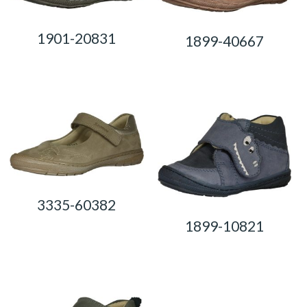
1901-20831
1899-40667
0,00
Ft
0,00
Ft
3335-60382
1899-10821
0,00
Ft
0,00
Ft