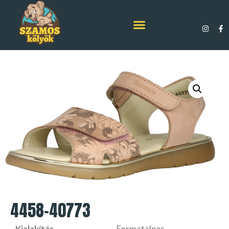
4458-40773
Kialakítás
Formatalpas