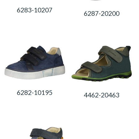
6283-10207
6287-20200
0,00
Ft
0,00
Ft
6282-10195
4462-20463
0,00
Ft
0,00
Ft