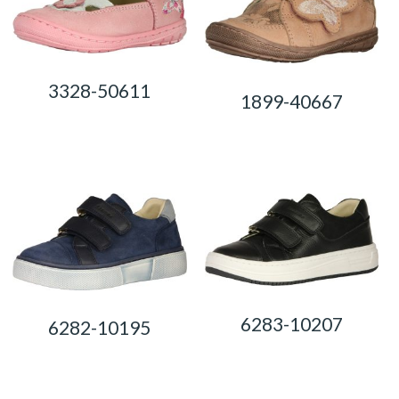
3328-50611
1899-40667
0,00
Ft
0,00
Ft
6283-10207
6282-10195
0,00
Ft
0,00
Ft