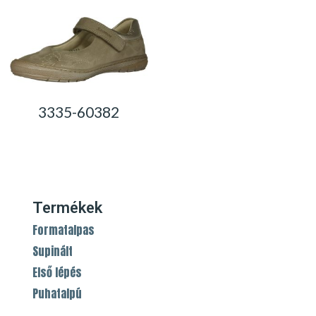
3335-60382
0,00
Ft
Termékek
Formatalpas
Supinált
Első lépés
Puhatalpú