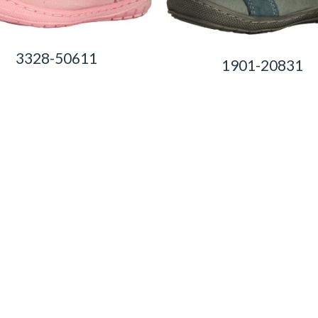
3328-50611
1901-20831
0,00
Ft
0,00
Ft