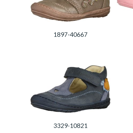
1897-40667
0,00
Ft
3329-10821