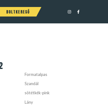
BOLTKERESŐ
2
Formatalpas
Szandál
sötétkék-pink
Lány