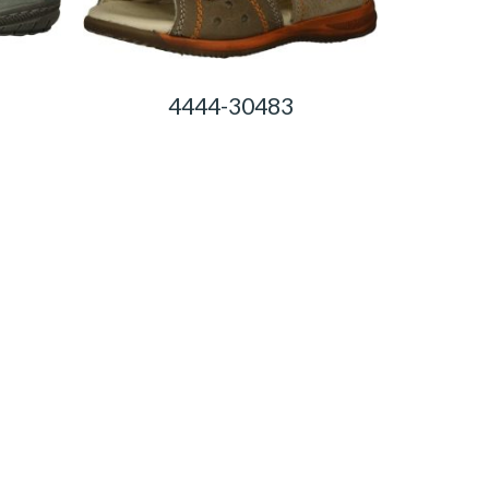
4444-30483
0,00
Ft