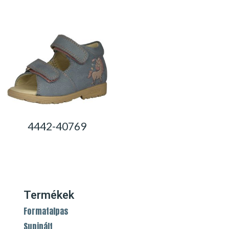
0,00
Ft
4442-40769
0,00
Ft
Termékek
Formatalpas
Supinált