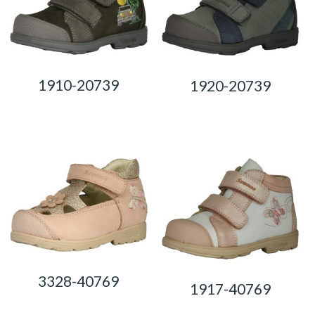
1910-20739
1920-20739
0,00
Ft
0,00
Ft
3328-40769
1917-40769
0,00
Ft