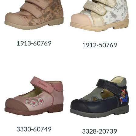
1913-60769
1912-50769
0,00
Ft
0,00
Ft
3330-60749
3328-20739