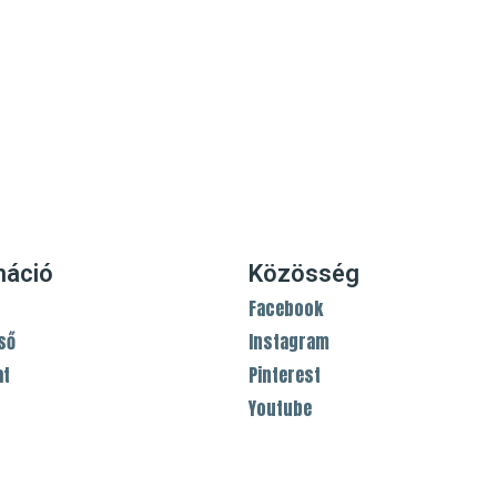
máció
Közösség
Facebook
ső
Instagram
at
Pinterest
Youtube