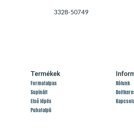
3328-50749
0,00
Ft
Termékek
Infor
Formatalpas
Rólunk
Supinált
Boltkere
Első lépés
Kapcsol
Puhatalpú