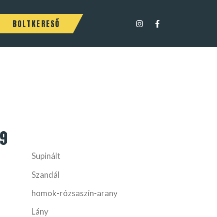
BOLTKERESŐ
9
Supinált
Szandál
homok-rózsaszín-arany
Lány