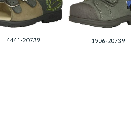
4441-20739
1906-20739
0,00
Ft
0,00
Ft