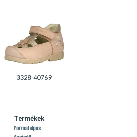
0,00
Ft
0,00
Ft
3328-40769
0,00
Ft
Termékek
Formatalpas