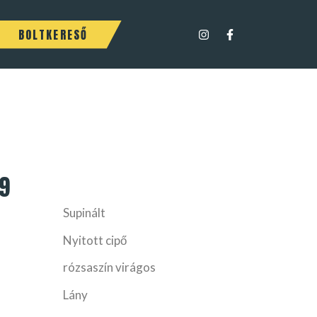
BOLTKERESŐ
9
Supinált
Nyitott cipő
rózsaszín virágos
Lány