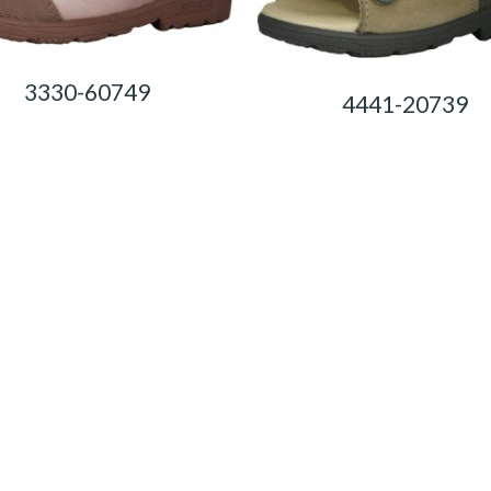
3330-60749
4441-20739
0,00
Ft
0,00
Ft