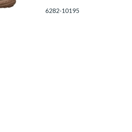
6282-10195
0,00
Ft