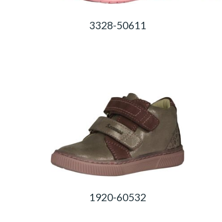
3328-50611
0,00
Ft
1920-60532
0,00
Ft