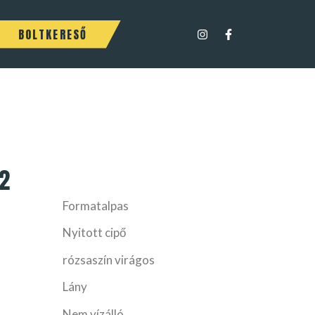
BOLTKERESŐ
2
Formatalpas
Nyitott cipő
rózsaszín virágos
Lány
Nem vízálló