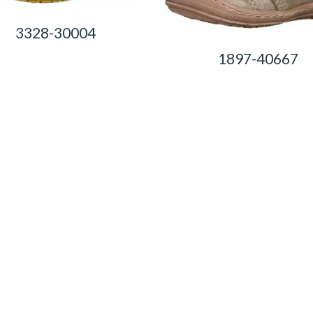
3328-30004
1897-40667
0,00
Ft
0,00
Ft