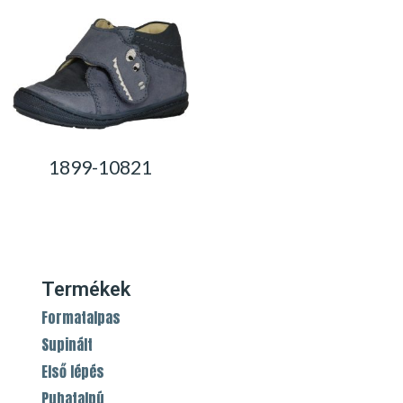
1899-10821
0,00
Ft
Termékek
Formatalpas
Supinált
Első lépés
Puhatalpú