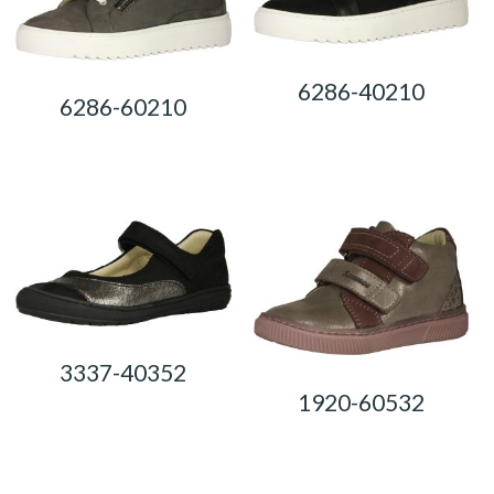
6286-40210
6286-60210
0,00
Ft
0,00
Ft
3337-40352
1920-60532
0,00
Ft
0,00
Ft