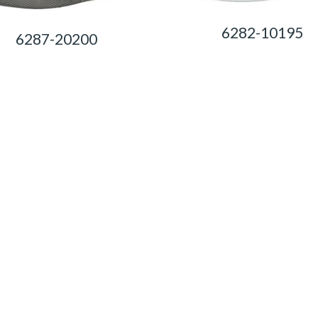
6282-10195
6287-20200
0,00
Ft
0,00
Ft