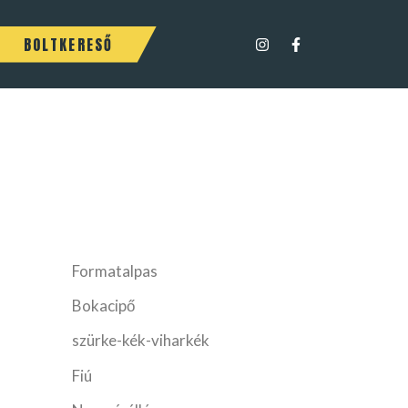
BOLTKERESŐ
Formatalpas
Bokacipő
szürke-kék-viharkék
Fiú