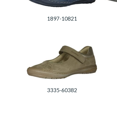
1897-10821
0,00
Ft
3335-60382
0,00
Ft