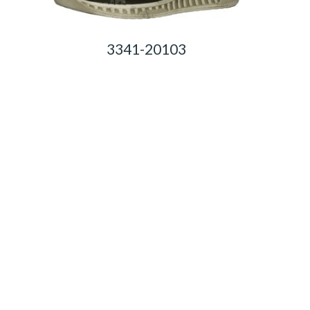
3341-20103
0,00
Ft