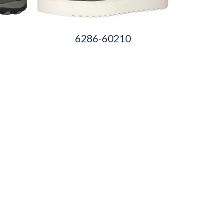
6286-60210
0,00
Ft