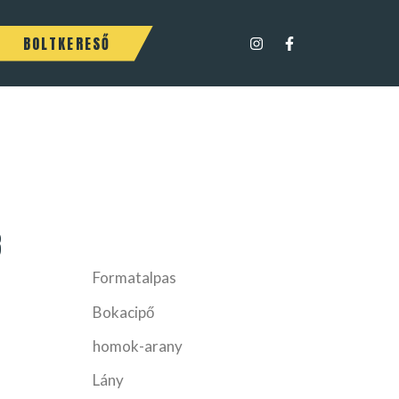
BOLTKERESŐ
8
Formatalpas
Bokacipő
homok-arany
Lány