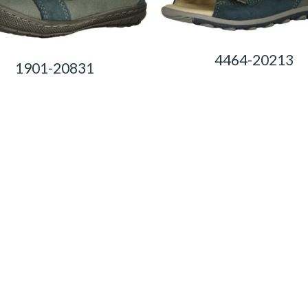
4464-20213
1901-20831
0,00
Ft
0,00
Ft