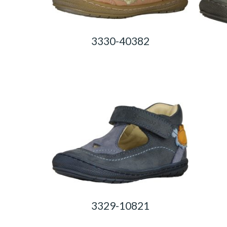
3330-40382
0,00
Ft
3329-10821
0,00
Ft