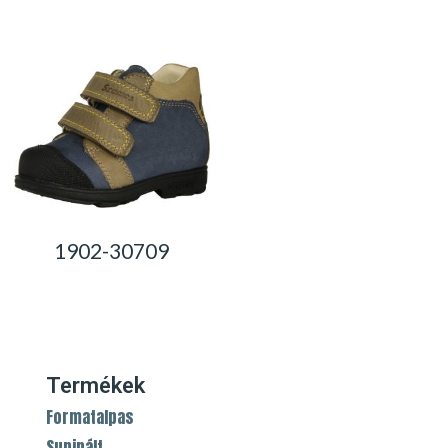
0,00
Ft
1902-30709
0,00
Ft
Termékek
Formatalpas
Supinált