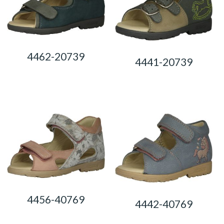
4462-20739
4441-20739
0,00
Ft
0,00
Ft
4456-40769
4442-40769
0,00
Ft