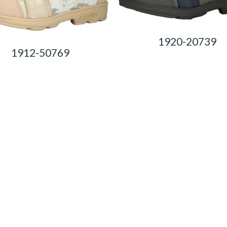
1920-20739
1912-50769
0,00
Ft
0,00
Ft