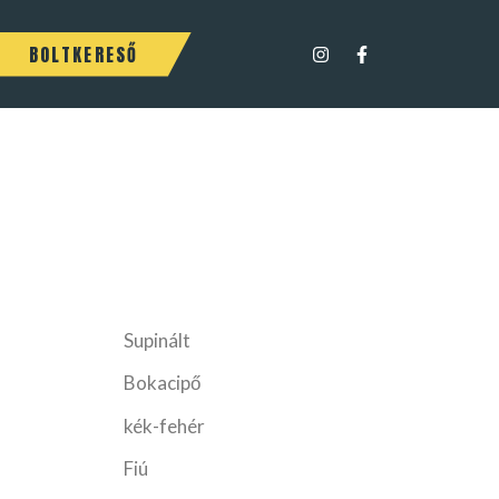
BOLTKERESŐ
Supinált
Bokacipő
kék-fehér
Fiú