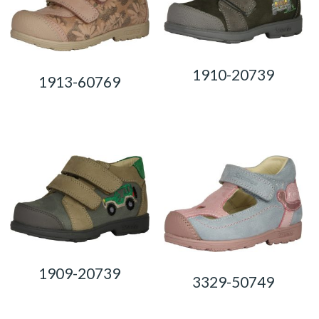
1910-20739
1913-60769
0,00
Ft
0,00
Ft
1909-20739
3329-50749
0,00
Ft
0,00
Ft