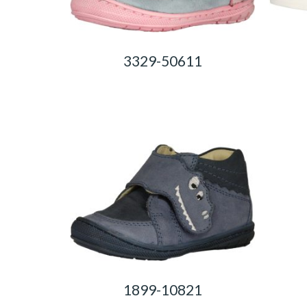
3329-50611
0,00
Ft
1899-10821