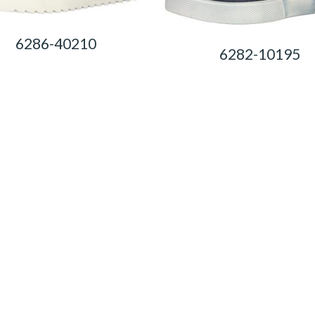
6286-40210
6282-10195
0,00
Ft
0,00
Ft