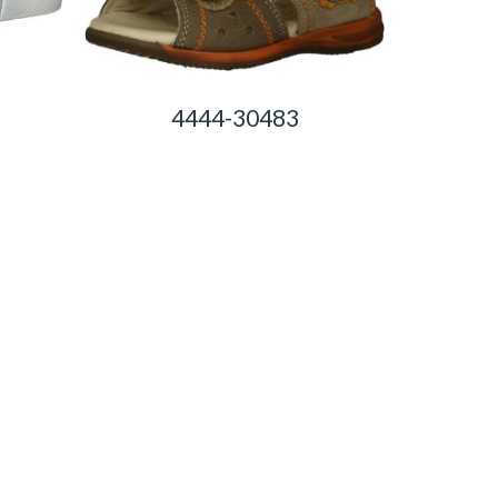
4444-30483
0,00
Ft