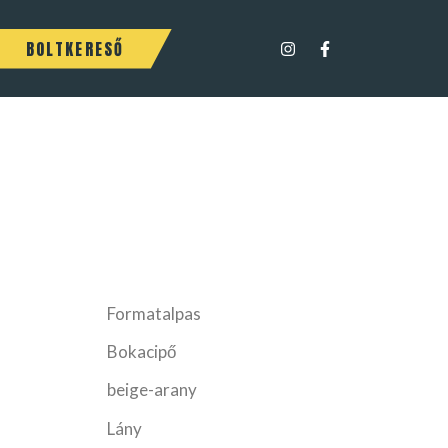
BOLTKERESŐ
Formatalpas
Bokacipő
beige-arany
Lány