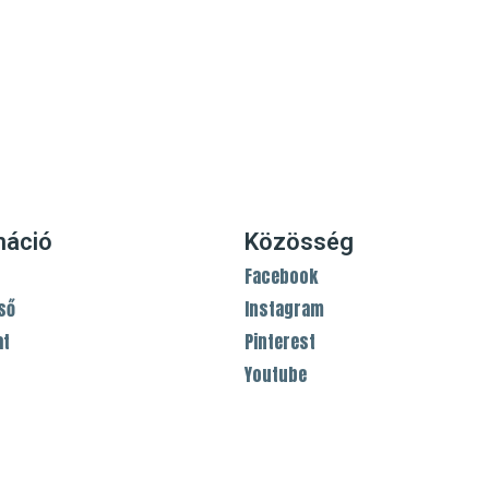
máció
Közösség
Facebook
ső
Instagram
at
Pinterest
Youtube