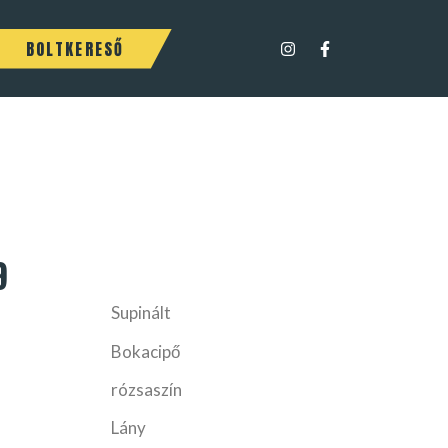
BOLTKERESŐ
9
Supinált
Bokacipő
rózsaszín
Lány