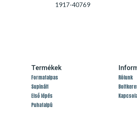
1917-40769
0,00
Ft
Termékek
Infor
Formatalpas
Rólunk
Supinált
Boltkere
Első lépés
Kapcsol
Puhatalpú