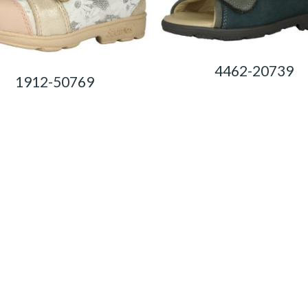
4462-20739
1912-50769
0,00
Ft
0,00
Ft