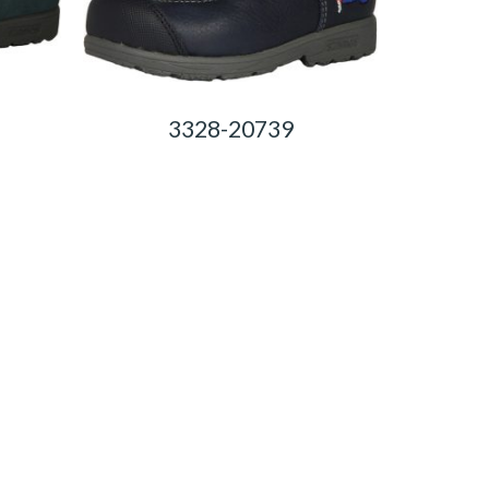
3328-20739
0,00
Ft