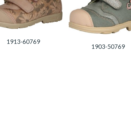
1913-60769
1903-50769
0,00
Ft
0,00
Ft