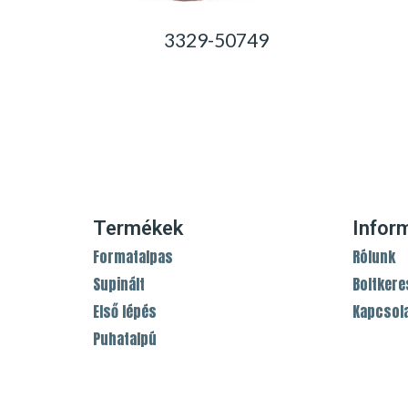
3329-50749
0,00
Ft
Termékek
Infor
Formatalpas
Rólunk
Supinált
Boltkere
Első lépés
Kapcsol
Puhatalpú