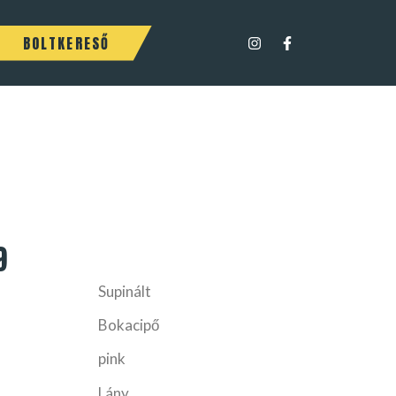
BOLTKERESŐ
9
Supinált
Bokacipő
pink
Lány