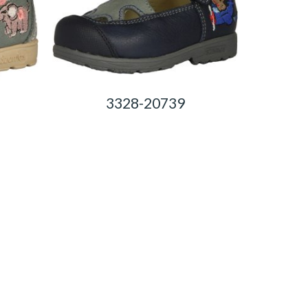
3328-20739
0,00
Ft