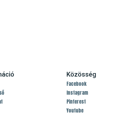
máció
Közösség
Facebook
ső
Instagram
at
Pinterest
Youtube