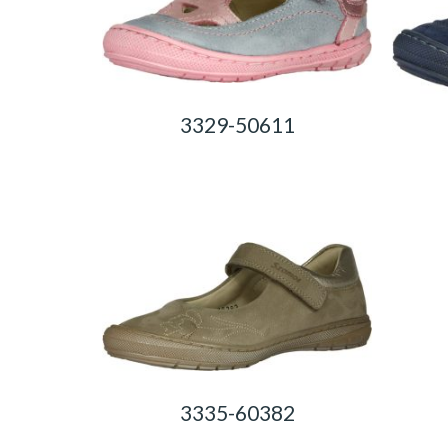
3329-50611
0,00
Ft
3335-60382