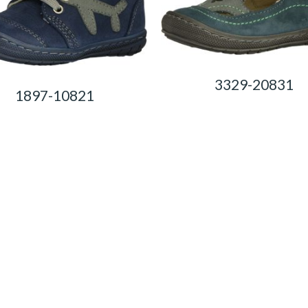
3329-20831
1897-10821
0,00
Ft
0,00
Ft