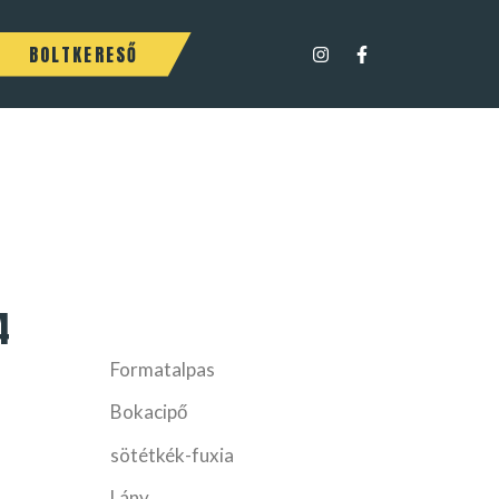
BOLTKERESŐ
4
Formatalpas
Bokacipő
sötétkék-fuxia
Lány