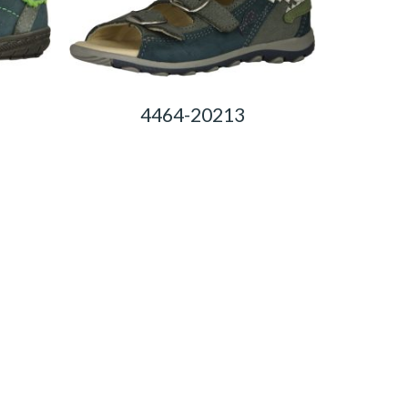
4464-20213
0,00
Ft